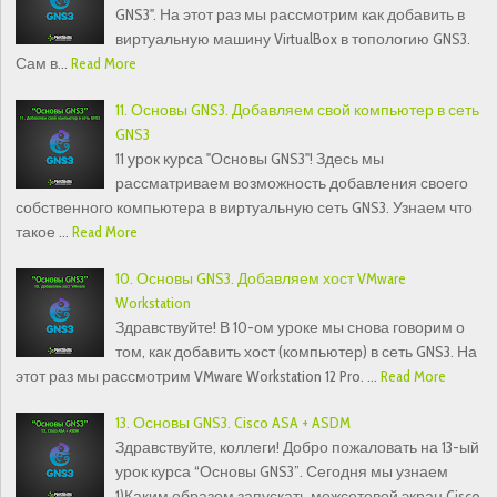
GNS3". На этот раз мы рассмотрим как добавить в
виртуальную машину VirtualBox в топологию GNS3.
Сам в…
Read More
11. Основы GNS3. Добавляем свой компьютер в сеть
GNS3
11 урок курса "Основы GNS3"! Здесь мы
рассматриваем возможность добавления своего
собственного компьютера в виртуальную сеть GNS3. Узнаем что
такое …
Read More
10. Основы GNS3. Добавляем хост VMware
Workstation
Здравствуйте! В 10-ом уроке мы снова говорим о
том, как добавить хост (компьютер) в сеть GNS3. На
этот раз мы рассмотрим VMware Workstation 12 Pro. …
Read More
13. Основы GNS3. Cisco ASA + ASDM
Здравствуйте, коллеги! Добро пожаловать на 13-ый
урок курса “Основы GNS3”. Сегодня мы узнаем
1)Каким образом запускать межсетевой экран Cisco