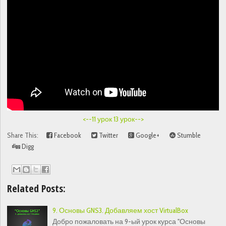
<--11 урок
13 урок-->
Share This:
Facebook
Twitter
Google+
Stumble
Digg
Related Posts:
9. Основы GNS3. Добавляем хост VirtualBox
Добро пожаловать на 9-ый урок курса "Основы