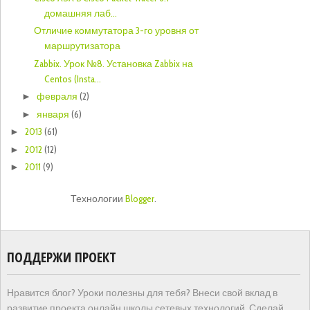
домашняя лаб...
Отличие коммутатора 3-го уровня от
маршрутизатора
Zabbix. Урок №8. Установка Zabbix на
Centos (Insta...
февраля
(2)
►
января
(6)
►
2013
(61)
►
2012
(12)
►
2011
(9)
►
Технологии
Blogger
.
ПОДДЕРЖИ ПРОЕКТ
Нравится блог? Уроки полезны для тебя? Внеси свой вклад в
развитие проекта онлайн школы сетевых технологий. Сделай