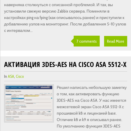
наверняка столкнуться с описанной проблемой. И так, вы
установили свежую версию Zabbix сервера. Поменяли в
настройках ping на fping (как описывалось ранее) и приступили к
добавлению узлов на мониторинг. После добавления 5-10 узлов
с интервалом...
7 comments
Read More
АКТИВАЦИЯ 3DES-AES НА CISCO ASA 5512-X
In
ASA
,
Cisco
Решил написать небольшую заметку
о том, как активировать функцию
3DES-AES на Cisco ASA. У нас имеется
межсетевой экран Cisco ASA 5512-X с
прошивкой k8 и лицензией base.
Отличие k8 и k9 я описывал ранее.
По умолчанию функция 3DES-AES