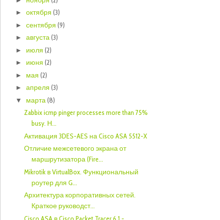
октября
(3)
►
сентября
(9)
►
августа
(3)
►
июля
(2)
►
июня
(2)
►
мая
(2)
►
апреля
(3)
►
марта
(8)
▼
Zabbix icmp pinger processes more than 75%
busy. Н...
Активация 3DES-AES на Cisco ASA 5512-X
Отличие межсетевого экрана от
маршрутизатора (Fire...
Mikrotik в VirtualBox. Функциональный
роутер для G...
Архитектура корпоративных сетей.
Краткое руководст...
Cisco ASA в Cisco Packet Tracer 6.1 -