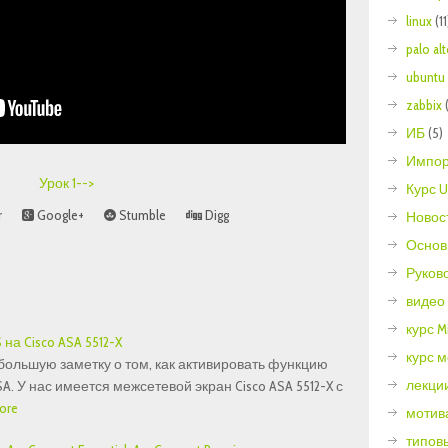
linux
(11
palo al
ubuntu
zabbix
ИБ
(5)
Импор
Урок 1-->
Курс U
r
Google+
Stumble
Digg
Новос
Основ
Руков
видео
курс Mi
на Cisco ASA 5512-X
курс 
большую заметку о том, как активировать функцию
лекции
SA. У нас имеется межсетевой экран Cisco ASA 5512-X с
ore
мотив
типов