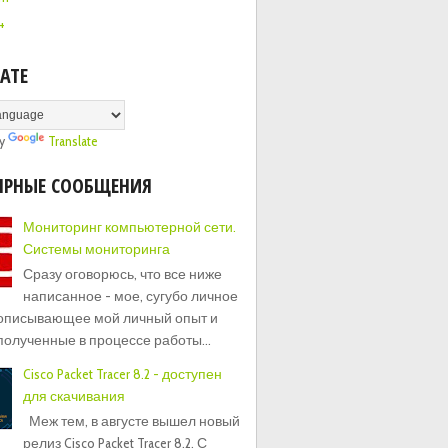
+
ATE
by
Translate
ЯРНЫЕ СООБЩЕНИЯ
Мониторинг компьютерной сети.
Системы мониторинга
Сразу оговорюсь, что все ниже
написанное - мое, сугубо личное
 описывающее мой личный опыт и
полученные в процессе работы...
Cisco Packet Tracer 8.2 - доступен
для скачивания
Меж тем, в августе вышел новый
релиз Cisco Packet Tracer 8.2. С