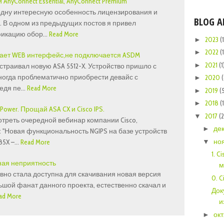
 AnyConnect Essential, AnyConnect Premium
одну интересную особенность лицензирования и
BLOG A
A. В одном из предыдущих постов я привел
икацию обор…
Read More
2023
(1
►
2022
(1
►
отает WEB интерфейс,не подключается ASDM
2021
(1
►
траивал новую ASA 5512-X. Устройство пришло с
 иногда проблематично приобрести девайс с
2020
►
ведя пе…
Read More
2019
(
►
2018
(
►
rePower. Прощай ASA CX и Cisco IPS.
2017
(
▼
треть очередной вебинар компании Cisco,
де
►
 "Новая функциональность NGIPS на базе устройств
но
85X –…
Read More
▼
1. C
ная неприятность
м
вно стала доступна для скачивания новая версия
0. C
ольшой фанат данного проекта, естественно скачал и
Док
ad More
и
ок
►