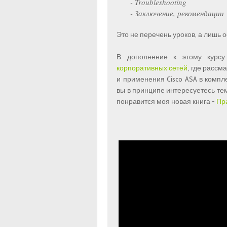
- Troubleshooting
- Заключение, рекомендации
Это не перечень уроков, а лишь 
В дополнение к этому курсу
корпоративных сетей
, где расс
и применения Cisco ASA в компл
вы в принципе интересуетесь т
понравится моя новая книга -
Пр