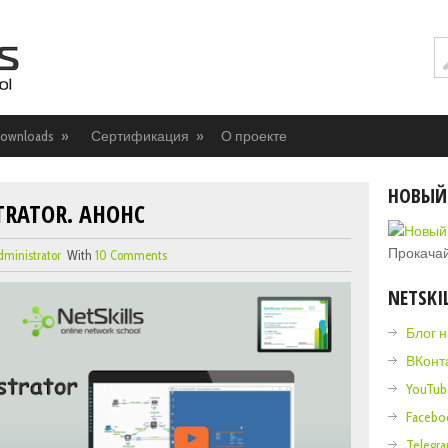
ownloads
»
Сертификация
»
О проекте
НОВЫЙ
STRATOR. АНОНС
Прокачай
dministrator
With
10 Comments
NETSKI
Блог 
ВКонт
YouTub
Facebo
Telegr