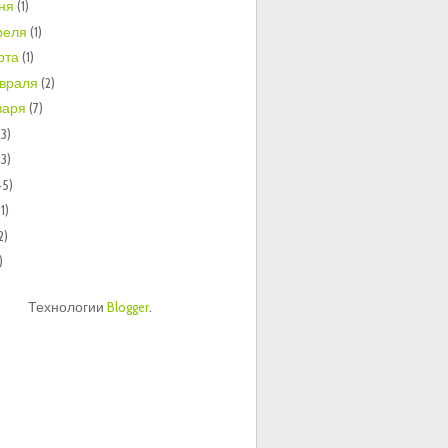
ня
(1)
реля
(1)
рта
(1)
враля
(2)
варя
(7)
73)
33)
45)
1)
2)
)
Технологии
Blogger
.