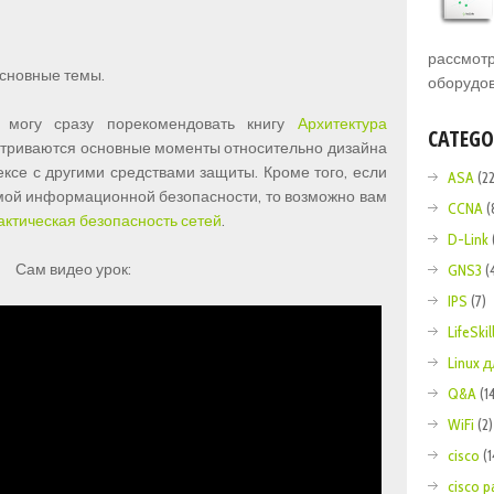
рассмотр
основные темы.
оборудов
 могу сразу порекомендовать книгу
Архитектура
CATEGO
матриваются основные моменты относительно дизайна
ексе с другими средствами защиты. Кроме того, если
ASA
(22
емой информационной безопасности, то возможно вам
CCNA
(
актическая безопасность сетей
.
D-Link
Сам видео урок:
GNS3
(
IPS
(7)
LifeSkil
Linux
Q&A
(1
WiFi
(2)
cisco
(
cisco p