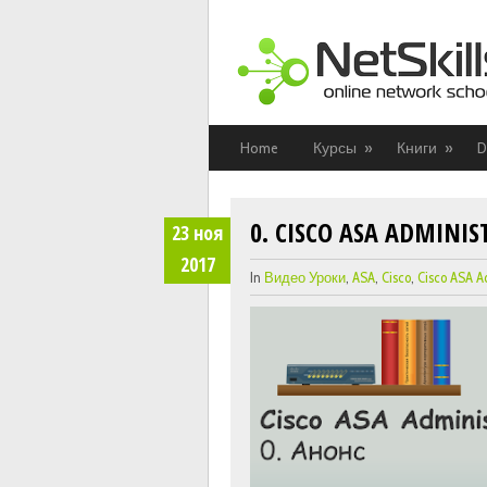
Home
Курсы
»
Книги
»
D
0. CISCO ASA ADMINI
23
ноя
2017
In
Видео Уроки
,
ASA
,
Cisco
,
Cisco ASA A