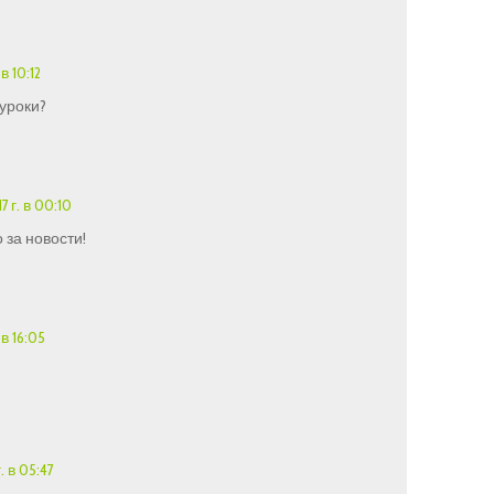
в 10:12
 уроки?
 г. в 00:10
 за новости!
 в 16:05
. в 05:47