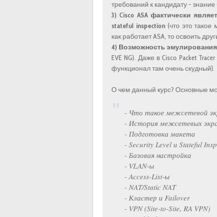
требований к кандидату - знание 
3)
Cisco ASA фактически явля
stateful inspection
(что это такое 
как работает ASA, то освоить дру
4)
Возможность эмулирования в
EVE NG). Даже в Cisco Packet Trac
функционал там очень скудный).
О чем данный курс? Основные м
- Что такое межсетевой эк
- История межсетевых экра
- Подготовка макета
- Security Level и Stateful Ins
- Базовая настройка
- VLAN-ы
- Access-List-ы
- NAT/Static NAT
- Кластер и Failover
- VPN (Site-to-Site, RA VPN)