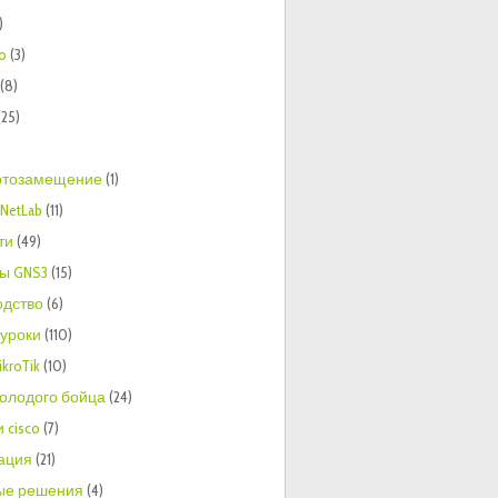
)
to
(3)
(8)
(25)
тозамещение
(1)
NetLab
(11)
ти
(49)
ы GNS3
(15)
одство
(6)
 уроки
(110)
kroTik
(10)
молодого бойца
(24)
 cisco
(7)
ация
(21)
ые решения
(4)