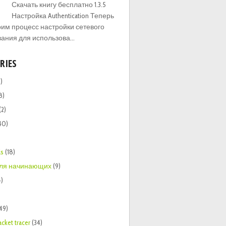
Скачать книгу бесплатно 1.3.5
Настройка Authentication Теперь
им процесс настройки сетевого
ания для использова...
RIES
)
8)
(2)
40)
ls
(18)
 для начинающих
(9)
4)
149)
acket tracer
(34)