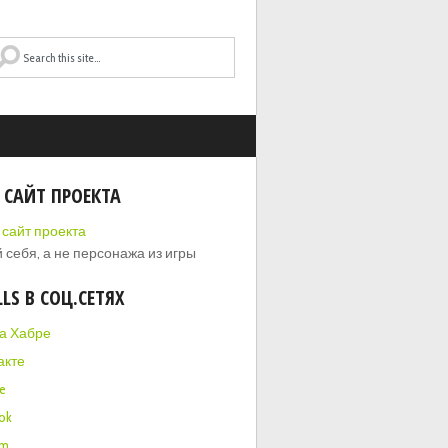
 САЙТ ПРОЕКТА
 себя, а не персонажа из игры
LLS В СОЦ.СЕТЯХ
на Хабре
акте
e
ok
am