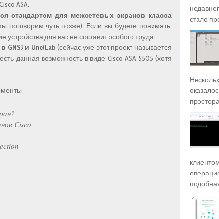
Cisco ASA.
недавнег
ется стандартом для межсетевых экранов класса
стало про
мы поговорим чуть позже). Если вы будете понимать,
гие устройства для вас не составит особого труда.
 GNS3 и UnetLab
(сейчас уже этот проект называется
er есть данная возможность в виде Cisco ASA 5505 (хотя
Несколько
оменты:
оказалось
просторах
ран?
нов Cisco
pection
клиентом
операцио
подобная),