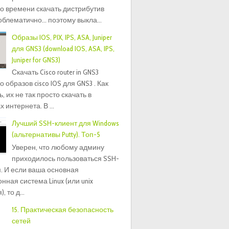
о времени скачать дистрибутив
блематично... поэтому выкла...
Образы IOS, PIX, IPS, ASA, Juniper
для GNS3 (download IOS, ASA, IPS,
Juniper for GNS3)
Скачать Cisco router in GNS3
 образов cisco IOS для GNS3 . Как
, их не так просто скачать в
 интернета. В ...
Лучший SSH-клиент для Windows
(альтернативы Putty). Топ-5
Уверен, что любому админу
приходилось пользоваться SSH-
. И если ваша основная
нная система Linux (или unix
 то д...
15. Практическая безопасность
сетей