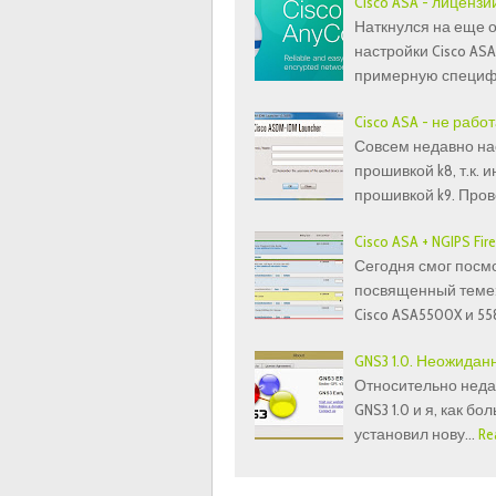
Cisco ASA - лицензии
Наткнулся на еще 
настройки Cisco AS
примерную специф
Cisco ASA - не раб
Совсем недавно нас
прошивкой k8, т.к.
прошивкой k9. Про
Cisco ASA + NGIPS Fi
Сегодня смог посмо
посвященный теме:
Cisco ASA5500X и 55
GNS3 1.0. Неожидан
Относительно неда
GNS3 1.0 и я, как б
установил нову…
Re