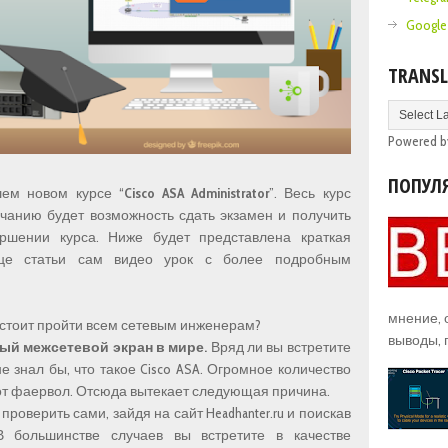
Google
TRANSL
Powered 
ПОПУЛ
шем новом курсе “
Cisco ASA Administrator
”. Весь курс
чанию будет возможность сдать экзамен и получить
ршении курса. Ниже будет представлена краткая
це статьи сам видео урок с более подробным
мнение,
стоит пройти всем сетевым инженерам?
выводы, 
ный межсетевой экран в мире.
Вряд ли вы встретите
е знал бы, что такое Cisco ASA. Огромное количество
от фаервол. Отсюда вытекает следующая причина.
роверить сами, зайдя на сайт Headhanter.ru и поискав
 В большинстве случаев вы встретите в качестве