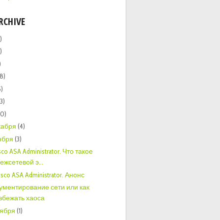
RCHIVE
)
)
)
(8)
5)
13)
20)
кабря
(4)
ября
(3)
isco ASA Administrator. Что такое
ежсетевой э...
isco ASA Administrator. Анонс
ументирование сети или как
збежать хаоса
тября
(1)