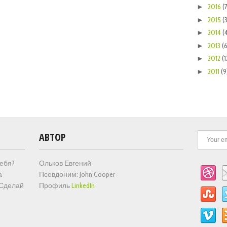
2016
(
►
2015
(
►
2014
(
►
2013
(6
►
2012
(1
►
2011
(9
►
АВТОР
тебя?
Ольков Евгений
а
Псевдоним: John Cooper
 Сделай
Профиль
LinkedIn