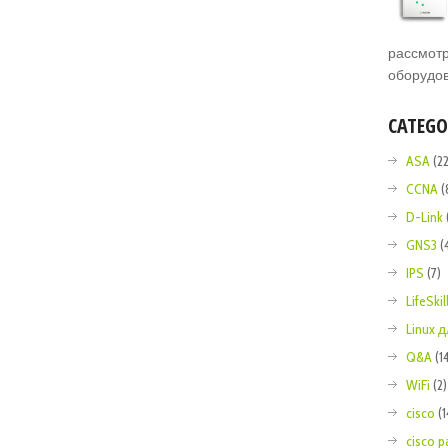
рассмотр
оборудов
CATEGO
ASA
(22
CCNA
(
D-Link
GNS3
(
IPS
(7)
LifeSkil
Linux
Q&A
(1
WiFi
(2)
cisco
(
cisco p