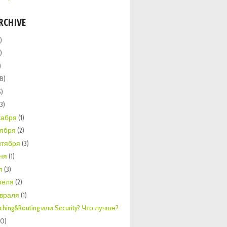
RCHIVE
)
)
)
(8)
5)
13)
кабря
(1)
тября
(2)
нтября
(3)
ня
(1)
я
(3)
реля
(2)
враля
(1)
ching&Routing или Security? Что лучше?
20)