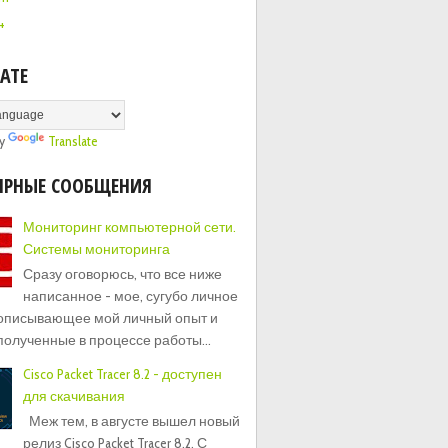
+
ATE
by
Translate
ЯРНЫЕ СООБЩЕНИЯ
Мониторинг компьютерной сети.
Системы мониторинга
Сразу оговорюсь, что все ниже
написанное - мое, сугубо личное
 описывающее мой личный опыт и
полученные в процессе работы...
Cisco Packet Tracer 8.2 - доступен
для скачивания
Меж тем, в августе вышел новый
релиз Cisco Packet Tracer 8.2. С