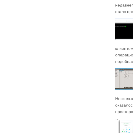
недавнег
стало про
клиентом
операцио
подобная),
Несколько
оказалось
просторах