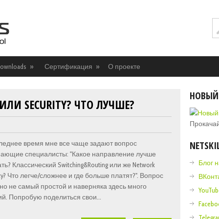
ownloads
»
Сертификация
»
О проекте
НОВЫЙ
ИЛИ SECURITY? ЧТО ЛУЧШЕ?
Прокачай
NETSKI
леднее время мне все чаще задают вопрос
ающие специалисты: "Какое направление лучше
Блог 
ть? Классический Switching&Routing или же Network
ity? Что легче/сложнее и где больше платят?". Вопрос
ВКонт
но не самый простой и наверняка здесь много
YouTub
й. Попробую поделиться свои...
Facebo
Telegr