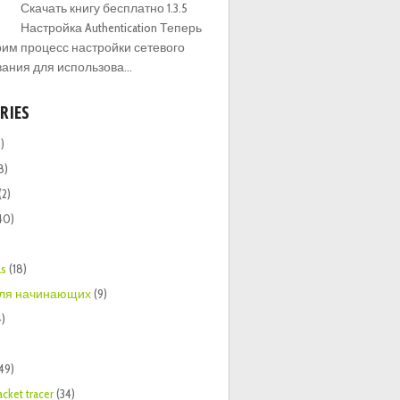
Скачать книгу бесплатно 1.3.5
Настройка Authentication Теперь
им процесс настройки сетевого
ания для использова...
RIES
)
8)
(2)
40)
ls
(18)
 для начинающих
(9)
4)
149)
acket tracer
(34)