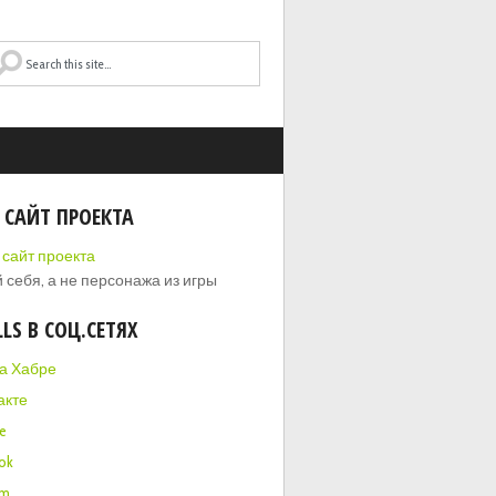
 САЙТ ПРОЕКТА
 себя, а не персонажа из игры
LLS В СОЦ.СЕТЯХ
на Хабре
акте
e
ok
am