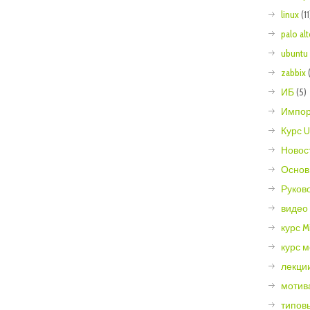
linux
(11
palo al
ubuntu
zabbix
ИБ
(5)
Импор
Курс U
Новос
Основ
Руков
видео
курс Mi
курс 
лекции
мотив
типов