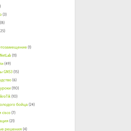
)
to
(3)
(8)
(25)
тозамещение
(1)
NetLab
(11)
ти
(49)
ы GNS3
(15)
одство
(6)
 уроки
(110)
kroTik
(10)
молодого бойца
(24)
 cisco
(7)
ация
(21)
ые решения
(4)