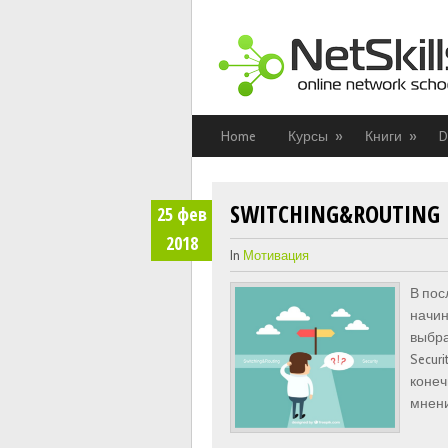
Home
Курсы
»
Книги
»
D
SWITCHING&ROUTING 
25
фев
2018
In
Мотивация
В пос
начин
выбра
Secur
конеч
мнени