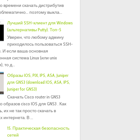
о времени скачать дистрибутив
блематично... поэтому выкла...
Лучший SSH-клиент для Windows
(альтернативы Putty). Топ-5
Уверен, что любому админу
приходилось пользоваться SSH-
. И если ваша основная
нная система Linux (или unix
 то д...
Образы IOS, PIX, IPS, ASA, Juniper
для GNS3 (download IOS, ASA, IPS,
Juniper for GNS3)
Скачать Cisco router in GNS3
 образов cisco IOS для GNS3 . Как
, их не так просто скачать в
 интернета. В ...
15. Практическая безопасность
сетей