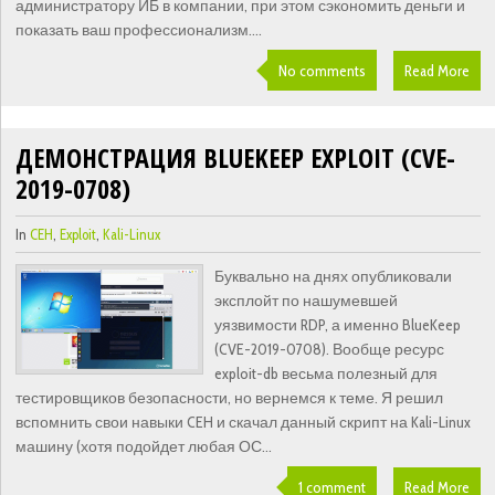
администратору ИБ в компании, при этом сэкономить деньги и
показать ваш профессионализм....
No comments
Read More
ДЕМОНСТРАЦИЯ BLUEKEEP EXPLOIT (CVE-
2019-0708)
In
CEH
,
Exploit
,
Kali-Linux
Буквально на днях опубликовали
эксплойт по нашумевшей
уязвимости RDP, а именно BlueKeep
(CVE-2019-0708). Вообще ресурс
exploit-db весьма полезный для
тестировщиков безопасности, но вернемся к теме. Я решил
вспомнить свои навыки CEH и скачал данный скрипт на Kali-Linux
машину (хотя подойдет любая ОС...
1 comment
Read More