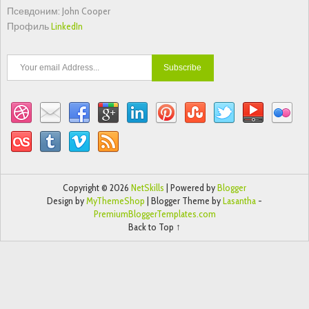
Псевдоним: John Cooper
Профиль
LinkedIn
Copyright ©
2026
NetSkills
| Powered by
Blogger
Design by
MyThemeShop
| Blogger Theme by
Lasantha
-
PremiumBloggerTemplates.com
Back to Top ↑