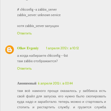
# chkconfig -a zabbix_server
zabbix_server: unknown service
хотя zabbix_server запущен
Ответить
Olkov Evgeniy
1 апреля 2012 г. в 10:12
а когда набираете chkconfig --list
там zabbix отображается?
Ответить
Анонимный
6 апреля 2012 г. в 03:44
там всё намного проще оказалось. у заббикса есть
свой файл для запуска. его нужно было скопировать
куда надо и заработало. теперь можно и стартовать и
стопить и рестартить службу. и грузится служба