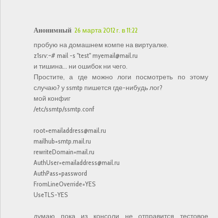
Анонимный
26 марта 2012 г. в 11:22
пробую на домашнем компе на виртуалке.
z1srv:~# mail -s "test" myemail@mail.ru
и тишина... ни ошибок ни чего.
Простите, а где можно логи посмотреть по этому
случаю? у ssmtp пишется где-нибудь лог?
мой конфиг
/etc/ssmtp/ssmtp.conf
root=emailaddress@mail.ru
mailhub=smtp.mail.ru
rewriteDomain=mail.ru
AuthUser=emailaddress@mail.ru
AuthPass=password
FromLineOverride=YES
UseTLS-YES
думаю пока из консоли не отправится тестовое