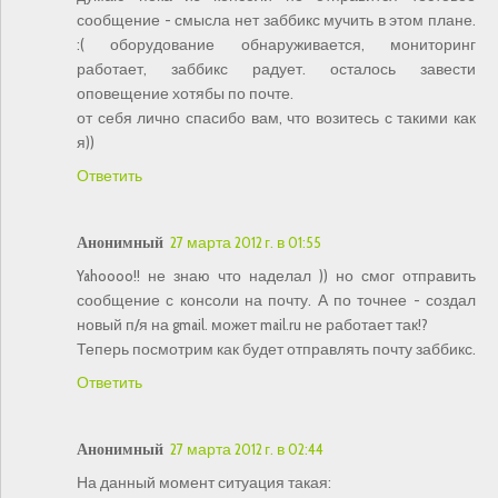
сообщение - смысла нет заббикс мучить в этом плане.
:( оборудование обнаруживается, мониторинг
работает, заббикс радует. осталось завести
оповещение хотябы по почте.
от себя лично спасибо вам, что возитесь с такими как
я))
Ответить
Анонимный
27 марта 2012 г. в 01:55
Yahoooo!! не знаю что наделал )) но смог отправить
сообщение с консоли на почту. А по точнее - создал
новый п/я на gmail. может mail.ru не работает так!?
Теперь посмотрим как будет отправлять почту заббикс.
Ответить
Анонимный
27 марта 2012 г. в 02:44
На данный момент ситуация такая: