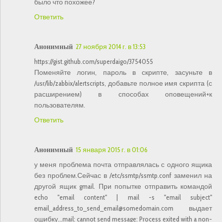
было что похожее?
Ответить
Анонимный
27 ноября 2014 г. в 13:53
https://gist.github.com/superdaigo/3754055
Поменяйте логин, пароль в скрипте, засуньте в
/usr/lib/zabbix/alertscripts, добавьте полное имя скрипта (с
расширением) в способах оповещений+к
пользователям.
Ответить
Анонимный
15 января 2015 г. в 01:06
у меня проблема почта отправлялась с одного ящика
без проблем.Сейчас в /etc/ssmtp/ssmtp.conf заменил на
другой ящик gmail. При попытке отправить командой
echo "email content" | mail -s "email subject"
email_address_to_send_email@somedomain.com выдает
ошибку...mail: cannot send message: Process exited with a non-