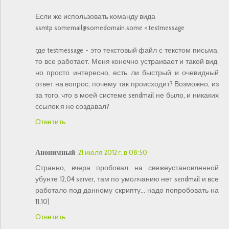
Если же использовать команду вида
ssmtp somemail@somedomain.some < testmessage
где testmessage - это текстовый файл с текстом письма,
то все работает. Меня конечно устраивает и такой вид,
но просто интересно, есть ли быстрый и очевидный
ответ на вопрос, почему так происходит? Возможно, из
за того, что в моей системе sendmail не было, и никаких
ссылок я не создавал?
Ответить
Анонимный
21 июля 2012 г. в 08:50
Странно, вчера пробовал на свежеустановленной
убунте 12,04 server, там по умолчанию нет sendmail и все
работало под данному скрипту... надо попробовать на
11,10)
Ответить