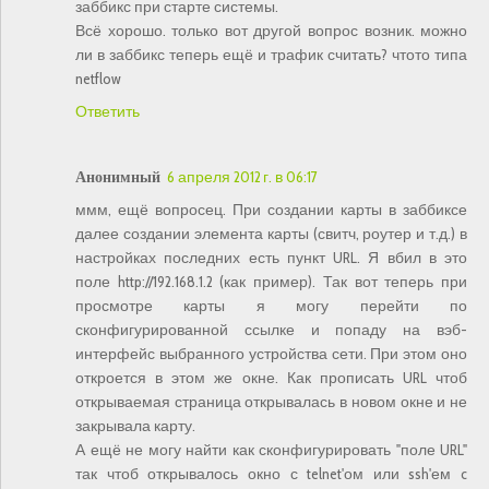
заббикс при старте системы.
Всё хорошо. только вот другой вопрос возник. можно
ли в заббикс теперь ещё и трафик считать? чтото типа
netflow
Ответить
Анонимный
6 апреля 2012 г. в 06:17
ммм, ещё вопросец. При создании карты в заббиксе
далее создании элемента карты (свитч, роутер и т.д.) в
настройках последних есть пункт URL. Я вбил в это
поле http://192.168.1.2 (как пример). Так вот теперь при
просмотре карты я могу перейти по
сконфигурированной ссылке и попаду на вэб-
интерфейс выбранного устройства сети. При этом оно
откроется в этом же окне. Как прописать URL чтоб
открываемая страница открывалась в новом окне и не
закрывала карту.
А ещё не могу найти как сконфигурировать "поле URL"
так чтоб открывалось окно с telnet'ом или ssh'ем c