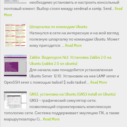
необходимо установить и настроить консольный
почтовый клиент. Выбор стоял между sendmail и ssmtp. Send…
Read
More
Шпаргалка по командам Ubuntu
Наткнулся в сети на интересную и на мой взгляд
полезную шпаргалку по командам Ubuntu. Может
кому пригодится: …
Read More
Zabbix. Видеоурок №3. Установка Zabbix 2.0 на
Ubuntu (zabbix 2.0 on ubuntu)
Для начала нам понадобится установленная
Ubuntu Server 12.10. Установим на нее LAMP server и
OpenSSH sever с помощью tasksel $ sudo tasksel …
Read More
GNS3, установка на Ubuntu (GNS3 install on Ubuntu)
GNS3 - графический симулятор сети,
позволяющий спроектировать комплексную
топологию сети. Система поддерживает эмуляцию ПК, а также
маршрутизаторы Ci…
Read More