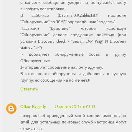
с консоли сообщения уходят на почту(ssmtp). могу
выложить лог отправки.
В заббиксе (Debian5.0.9,Zabbix1.8.11) настроил
"Обнаружение" по "ICMP" определённую "подсеть".
Настроил "Действие" которое используя
"Обнаружение" делает следующие действия (при
условии Discovery check = "Search:ICMP Ping" И Discovery
status = "Up"):
1- добавляет обнаруженные хосты в группу
Обнаруженные
2- отправляет сообщение на почту админу.
В итоге хосты обнаружены и добавлены в нужную
группу. но сообщения на почте нет.((
Ответить
Olkov Evgeniy
27 марта 2012 г. в 07:43
поздравляю) приведенный мной конфиг именно для
gmail. для остальных почтовых служб настройки могут
отличаться.