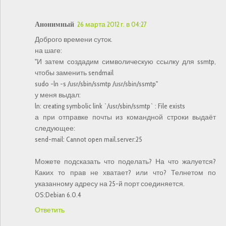
Анонимный
26 марта 2012 г. в 04:27
Доброго времени суток.
на шаге:
"И затем создадим символическую ссылку для ssmtp,
чтобы заменить sendmail
sudo -ln -s /usr/sbin/ssmtp /usr/sbin/ssmtp"
у меня выдал:
ln: creating symbolic link `/usr/sbin/ssmtp` : File exists
а при отправке почты из командной строки выдаёт
следующее:
send-mail: Cannot open mail.server:25
Можете подсказать что поделать? На что жалуется?
Каких то прав не хватает? или что? Телнетом по
указанному адресу на 25-й порт соединяется.
OS:Debian 6.0.4
Ответить