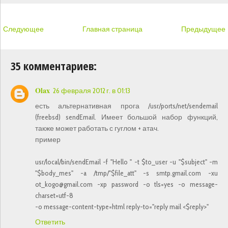
Следующее
Главная страница
Предыдущее
35 комментариев:
Olax
26 февраля 2012 г. в 01:13
есть альтернативная прога /usr/ports/net/sendemail
(freebsd) sendEmail. Имеет большой набор функций,
также может работать с гуглом + атач.
пример
usr/local/bin/sendEmail -f "Hello " -t $to_user -u "$subject" -m
"$body_mes" -a /tmp/"$file_att" -s smtp.gmail.com -xu
ot_kogo@gmail.com -xp password -o tls=yes -o message-
charset=utf-8
-o message-content-type=html reply-to="reply mail <$reply>"
Ответить