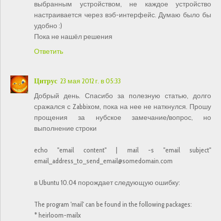
выбранным устройством, не каждое устройство
настраивается через вэб-интерфейс. Думаю было бы
удобно :)
Пока не нашёл решения
Ответить
Цитрус
23 мая 2012 г. в 05:33
Добрый день. Спасибо за полезную статью, долго
сражался с Zabbixом, пока на нее не наткнулся. Прошу
прощения за нубское замечание/вопрос, но
выполнение строки
echo "email content" | mail -s "email subject"
email_address_to_send_email@somedomain.com
в Ubuntu 10.04 порождает следующую ошибку:
The program 'mail' can be found in the following packages:
* heirloom-mailx