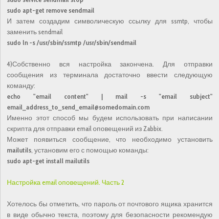
sudo apt-get remove sendmail
И затем создадим символическую ссылку для ssmtp, чтобы
заменить sendmail
sudo ln -s /usr/sbin/ssmtp /usr/sbin/sendmail
4)Собственно вся настройка закончена. Для отправки
сообщения из терминала достаточно ввести следующую
команду:
echo "email content" | mail -s "email subject"
email_address_to_send_email@somedomain.com
Именно этот способ мы будем использовать при написании
скрипта для отправки email оповещений из Zabbix.
Может появиться сообщение, что необходимо установить
mailutils
, установим его с помощью команды:
sudo apt-get install mailutils
Настройка email оповещений. Часть 2
Хотелось бы отметить, что пароль от почтового ящика хранится
в виде обычно текста, поэтому для безопасности рекомендую