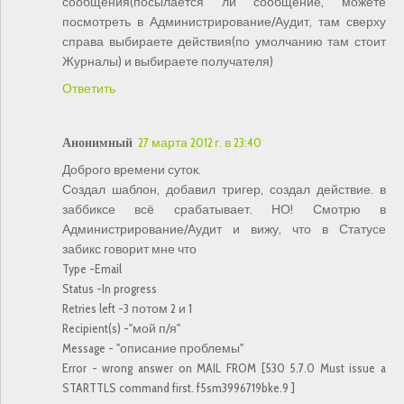
сообщения(посылается ли сообщение, можете
посмотреть в Администрирование/Аудит, там сверху
справа выбираете действия(по умолчанию там стоит
Журналы) и выбираете получателя)
Ответить
Анонимный
27 марта 2012 г. в 23:40
Доброго времени суток.
Создал шаблон, добавил тригер, создал действие. в
заббиксе всё срабатывает. НО! Смотрю в
Администрирование/Аудит и вижу, что в Статусе
забикс говорит мне что
Type -Email
Status -In progress
Retries left -3 потом 2 и 1
Recipient(s) -"мой п/я"
Message - "описание проблемы"
Error - wrong answer on MAIL FROM [530 5.7.0 Must issue a
STARTTLS command first. f5sm3996719bke.9 ]