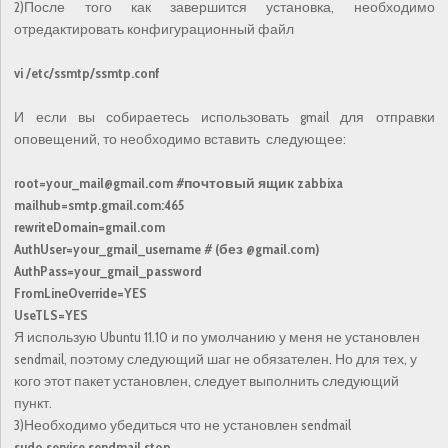
2)После того как завершится установка, необходимо
отредактировать конфигурационный файл
vi /etc/ssmtp/ssmtp.conf
И если вы собираетесь использовать gmail для отправки
оповещений, то необходимо вставить следующее:
root=your_mail@gmail.com #почтовый ящик zabbixa
mailhub=smtp.gmail.com:465
rewriteDomain=gmail.com
AuthUser=your_gmail_username # (без @gmail.com)
AuthPass=your_gmail_password
FromLineOverride=YES
UseTLS=YES
Я использую Ubuntu 11.10 и по умолчанию у меня не установлен
sendmail, поэтому следующий шаг не обязателен. Но для тех, у
кого этот пакет установлен, следует выполнить следующий
пункт.
3)Необходимо убедиться что не установлен sendmail
sudo service sendmail stop