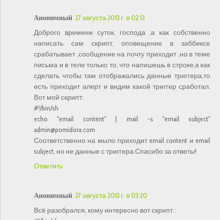
Анонимный
27 августа 2012 г. в 02:13
Доброго времени суток, господа ,а как собственно
написать сам скрипт, оповещение в заббиксе
срабатывает ,сообщение на почту приходит ,но в теме
письма и в теле только то, что напишешь в строке,а как
сделать чтобы там отображались данные триггера,то
есть приходит алерт и видим какой триггер сработал.
Вот мой скрипт:
#!/bin/sh
echo "email content" | mail -s "email subject"
admin@pomidora.com
Соответственно на мыло приходит email content и email
subject, но не данные с триггера.Спасибо за ответы!
Ответить
Анонимный
27 августа 2012 г. в 03:20
Всё разобрался, кому интересно вот скрипт :