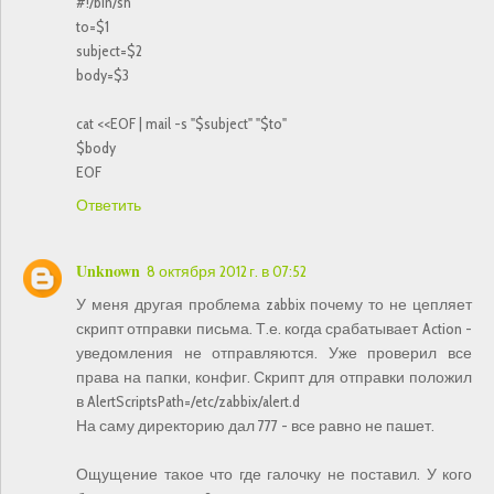
#!/bin/sh
to=$1
subject=$2
body=$3
cat <<EOF | mail -s "$subject" "$to"
$body
EOF
Ответить
Unknown
8 октября 2012 г. в 07:52
У меня другая проблема zabbix почему то не цепляет
скрипт отправки письма. Т.е. когда срабатывает Action -
уведомления не отправляются. Уже проверил все
права на папки, конфиг. Скрипт для отправки положил
в AlertScriptsPath=/etc/zabbix/alert.d
На саму директорию дал 777 - все равно не пашет.
Ощущение такое что где галочку не поставил. У кого