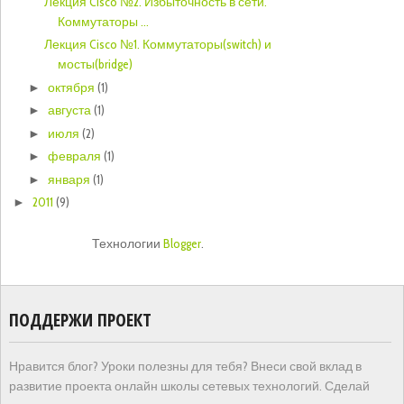
Лекция Cisco №2. Избыточность в сети.
Коммутаторы ...
Лекция Cisco №1. Коммутаторы(switch) и
мосты(bridge)
октября
(1)
►
августа
(1)
►
июля
(2)
►
февраля
(1)
►
января
(1)
►
2011
(9)
►
Технологии
Blogger
.
ПОДДЕРЖИ ПРОЕКТ
Нравится блог? Уроки полезны для тебя? Внеси свой вклад в
развитие проекта онлайн школы сетевых технологий. Сделай