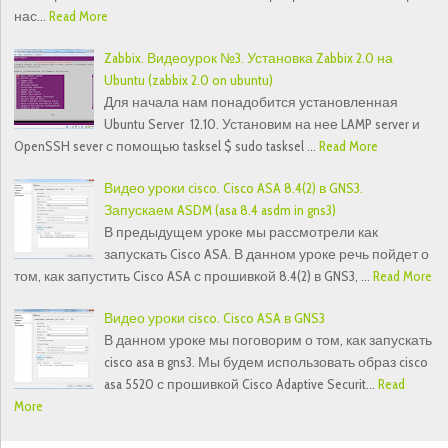
нас…
Read More
Zabbix. Видеоурок №3. Установка Zabbix 2.0 на
Ubuntu (zabbix 2.0 on ubuntu)
Для начала нам понадобится установленная
Ubuntu Server 12.10. Установим на нее LAMP server и
OpenSSH sever с помощью tasksel $ sudo tasksel …
Read More
Видео уроки cisco. Cisco ASA 8.4(2) в GNS3.
Запускаем ASDM (asa 8.4 asdm in gns3)
В предыдущем уроке мы рассмотрели как
запускать Cisco ASA. В данном уроке речь пойдет о
том, как запустить Cisco ASA с прошивкой 8.4(2) в GNS3, …
Read More
Видео уроки cisco. Cisco ASA в GNS3
В данном уроке мы поговорим о том, как запускать
cisco asa в gns3. Мы будем использовать образ cisco
asa 5520 с прошивкой Cisco Adaptive Securit…
Read
More