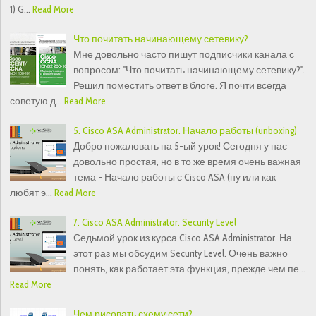
1) G…
Read More
Что почитать начинающему сетевику?
Мне довольно часто пишут подписчики канала с
вопросом: "Что почитать начинающему сетевику?".
Решил поместить ответ в блоге. Я почти всегда
советую д…
Read More
5. Cisco ASA Administrator. Начало работы (unboxing)
Добро пожаловать на 5-ый урок! Сегодня у нас
довольно простая, но в то же время очень важная
тема - Начало работы с Cisco ASA (ну или как
любят э…
Read More
7. Cisco ASA Administrator. Security Level
Седьмой урок из курса Cisco ASA Administrator. На
этот раз мы обсудим Security Level. Очень важно
понять, как работает эта функция, прежде чем пе…
Read More
Чем рисовать схему сети?