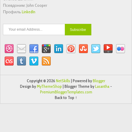
Псевдоним: John Cooper
Профиль
LinkedIn
Copyright ©
2026
NetSkills
| Powered by
Blogger
Design by
MyThemeShop
| Blogger Theme by
Lasantha
-
PremiumBloggerTemplates.com
Back to Top ↑