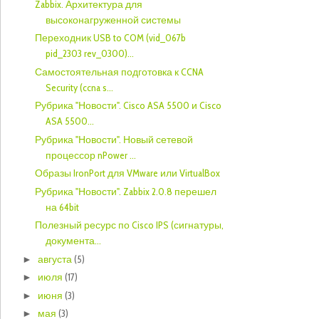
Zabbix. Архитектура для
высоконагруженной системы
Переходник USB to COM (vid_067b
pid_2303 rev_0300)...
Самостоятельная подготовка к CCNA
Security (ccna s...
Рубрика "Новости". Cisco ASA 5500 и Cisco
ASA 5500...
Рубрика "Новости". Новый сетевой
процессор nPower ...
Образы IronPort для VMware или VirtualBox
Рубрика "Новости". Zabbix 2.0.8 перешел
на 64bit
Полезный ресурс по Cisco IPS (сигнатуры,
документа...
августа
(5)
►
июля
(17)
►
июня
(3)
►
мая
(3)
►