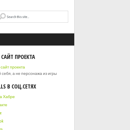
 САЙТ ПРОЕКТА
 себя, а не персонажа из игры
LLS В СОЦ.СЕТЯХ
на Хабре
акте
e
ok
am