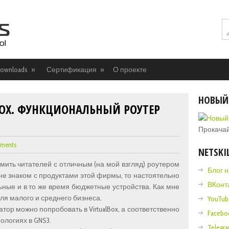
ownloads
»
Сертификация
»
О проекте
НОВЫЙ
BOX. ФУНКЦИОНАЛЬНЫЙ РОУТЕР
Прокачай
mments
NETSKI
омить читателей с отличным (на мой взгляд) роутером
Блог 
 не знаком с продуктами этой фирмы, то настоятельно
ВКонт
ные и в то же время бюджетные устройства. Как мне
ля малого и среднего бизнеса.
YouTub
тор можно попробовать в VirtualBox, а соответственно
Facebo
ологиях в GNS3.
Telegr