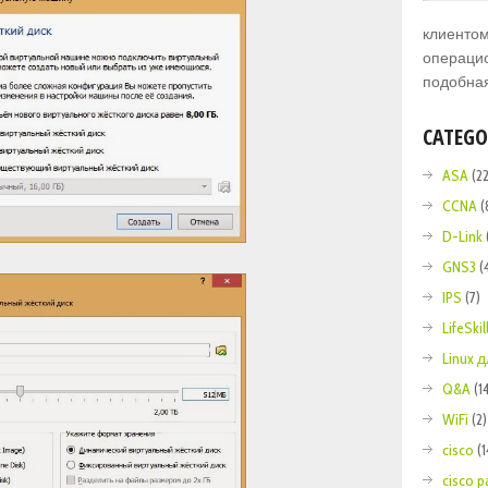
клиентом
операцио
подобная),
CATEGO
ASA
(22
CCNA
(
D-Link
GNS3
(
IPS
(7)
LifeSkil
Linux
Q&A
(1
WiFi
(2)
cisco
(
cisco p