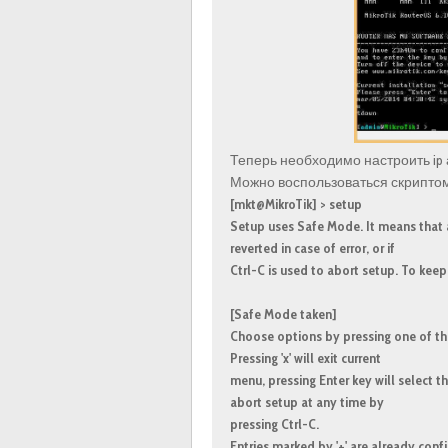
Теперь необходимо настроить ip 
Можно воспользоваться скрипто
[mkt@MikroTik] > setup
Setup uses Safe Mode. It means that 
reverted in case of error, or if
Ctrl-C is used to abort setup. To keep 
[Safe Mode taken]
Choose options by pressing one of the
Pressing 'x' will exit current
menu, pressing Enter key will select th
abort setup at any time by
pressing Ctrl-C.
Entries marked by '+' are already conf