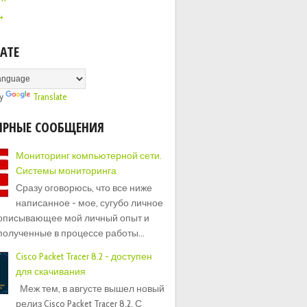
+
ATE
by
Translate
ЯРНЫЕ СООБЩЕНИЯ
Мониторинг компьютерной сети.
Системы мониторинга
Сразу оговорюсь, что все ниже
написанное - мое, сугубо личное
 описывающее мой личный опыт и
полученные в процессе работы...
Cisco Packet Tracer 8.2 - доступен
для скачивания
Меж тем, в августе вышел новый
релиз Cisco Packet Tracer 8.2. С