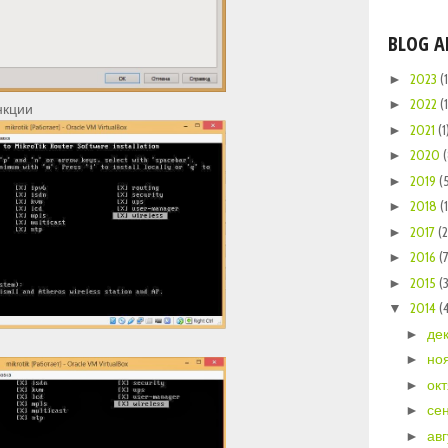
BLOG A
2023
(1
►
2022
(1
►
нкции
2021
(1
►
2020
►
2019
(
►
2018
(
►
2017
(
►
2016
(
►
2015
(
►
2014
(
▼
де
►
но
►
ок
►
се
►
ав
►