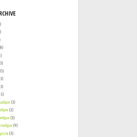
RCHIVE
)
)
)
(8)
5)
13)
20)
73)
33)
45)
кабря
(3)
ября
(2)
тября
(3)
нтября
(9)
густа
(3)