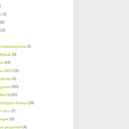
)
to
(3)
(8)
(25)
тозамещение
(1)
NetLab
(11)
ти
(49)
ы GNS3
(15)
одство
(6)
 уроки
(110)
kroTik
(10)
молодого бойца
(24)
 cisco
(7)
ация
(21)
ые решения
(4)