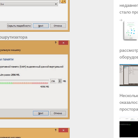
недавнег
стало про
аршрутизатора
рассмотр
оборудов
Несколько
оказалось
просторах