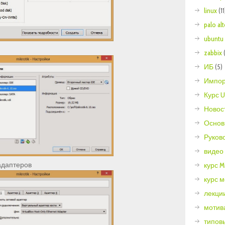
linux
(11
palo al
ubuntu
zabbix
ИБ
(5)
Импор
Курс U
Новос
Основ
Руков
видео
адаптеров
курс Mi
курс 
лекции
мотив
типов