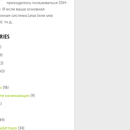
приходилось пользоваться SSH-
. И если ваша основная
нная система Linux (или unix
 то д...
RIES
)
8)
(2)
40)
ls
(18)
 для начинающих
(9)
4)
149)
acket tracer
(34)