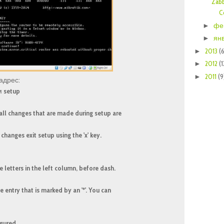
Zab
C
фе
►
ян
►
2013
(6
►
2012
(1
►
2011
(9
►
адрес:
м
setup
all changes that are made during setup are
changes exit setup using the 'x' key.
 letters in the left column, before dash.
e entry that is marked by an '*'. You can
igured.