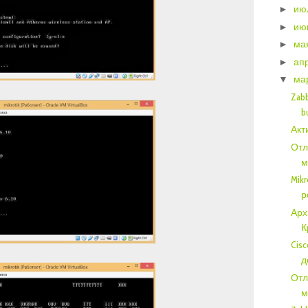
ию
►
ию
►
ма
►
ап
►
ма
▼
Zabb
b
Акт
Отл
м
Mik
р
Арх
К
Cisc
д
Отл
м