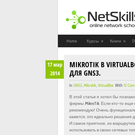
Home
Курсы
»
Книги
»
D
MIKROTIK В VIRTUAL
17
мар
ДЛЯ GNS3.
2014
In
GNS3
,
Mikrotik
,
VirtualBox
With
12 Co
В этой статье я хотел бы познак
фирмы
MikroTik
. Если кто-то еще
рекомендую! Очень функциональ
кажется, это идеально решения д
И самое приятное, их маршрутиза
использовать в своих сетевых топ