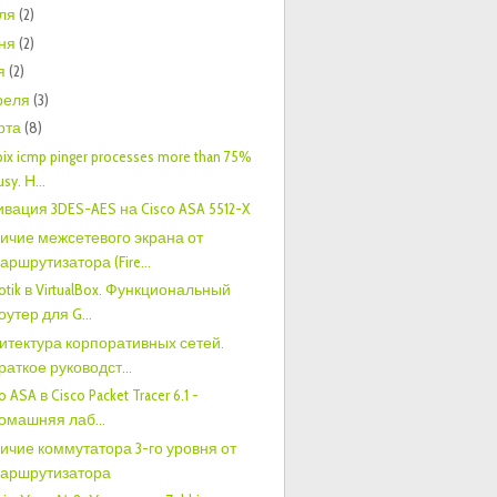
ля
(2)
ня
(2)
я
(2)
реля
(3)
рта
(8)
ix icmp pinger processes more than 75%
usy. Н...
ивация 3DES-AES на Cisco ASA 5512-X
ичие межсетевого экрана от
аршрутизатора (Fire...
rotik в VirtualBox. Функциональный
оутер для G...
итектура корпоративных сетей.
раткое руководст...
o ASA в Cisco Packet Tracer 6.1 -
омашняя лаб...
ичие коммутатора 3-го уровня от
аршрутизатора