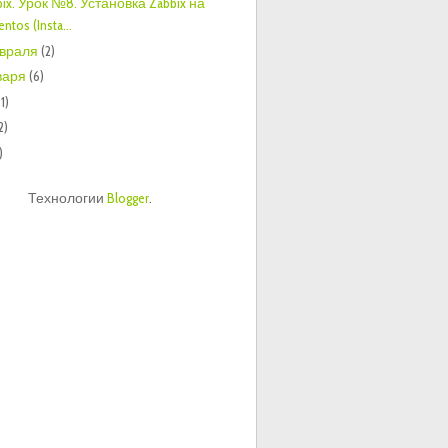
bix. Урок №8. Установка Zabbix на
entos (Insta...
враля
(2)
варя
(6)
1)
2)
)
Технологии
Blogger
.