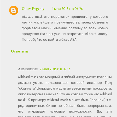
Olkov Evgeniy
1 мая 2015 г. в 06:26
wildcard mask это пережиток прошлого, у которого
нет ни малейшего преимущества перед обычным
форматом маски. Именно поэтому во всех новых
продуктах cisco вы уже не встретите wildcard маску.
Попробуйте ее найти в Cisco ASA.
Ответить
Анонимный
2 мая 2015 г. в 02:12
wildcard mask это мощный и гибкий инструмент, которым
должен уметь пользоваться сетевой инженер. Под
"обычным" форматом маски имеется ввиду маска сети,
либо инверсная маска? Это не совсем то же что wildcard
mask. К примеру wildcard mask может быть "рваной", т.е.
ряд единичных битов не обязан быть непрерывным,
что открывает чумовые возможности. Да, эти
возможности нечасто нужны на практике, но это не