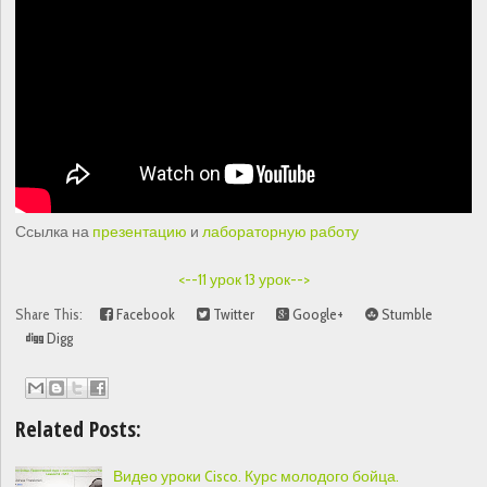
Ссылка на
презентацию
и
лабораторную работу
<--11 урок
13 урок-->
Share This:
Facebook
Twitter
Google+
Stumble
Digg
Related Posts:
Видео уроки Cisco. Курс молодого бойца.