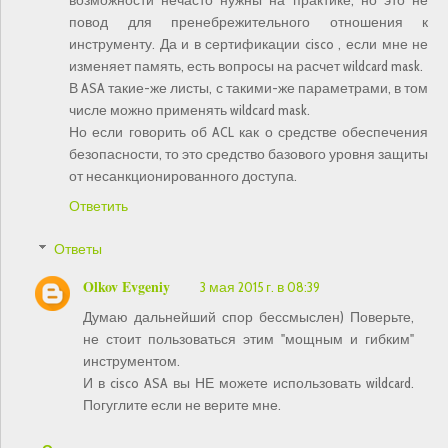
повод для пренебрежительного отношения к
инструменту. Да и в сертификации cisco , если мне не
изменяет память, есть вопросы на расчет wildcard mask.
В ASA такие-же листы, с такими-же параметрами, в том
числе можно применять wildcard mask.
Но если говорить об ACL как о средстве обеспечения
безопасности, то это средство базового уровня защиты
от несанкционированного доступа.
Ответить
Ответы
Olkov Evgeniy
3 мая 2015 г. в 08:39
Думаю дальнейший спор бессмыслен) Поверьте,
не стоит пользоваться этим "мощным и гибким"
инструментом.
И в cisco ASA вы НЕ можете использовать wildcard.
Погуглите если не верите мне.