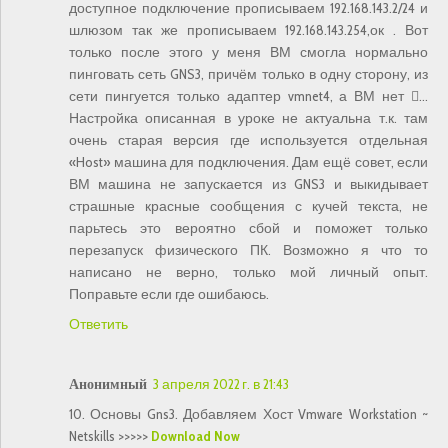
доступное подключение прописываем 192.168.143.2/24 и
шлюзом так же прописываем 192.168.143.254,ок . Вот
только после этого у меня ВМ смогла нормально
пинговать сеть GNS3, причём только в одну сторону, из
сети пингуется только адаптер vmnet4, а ВМ нет …
Настройка описанная в уроке не актуальна т.к. там
очень старая версия где используется отдельная
«Host» машина для подключения. Дам ещё совет, если
ВМ машина не запускается из GNS3 и выкидывает
страшные красные сообщения с кучей текста, не
парьтесь это вероятно сбой и поможет только
перезапуск физического ПК. Возможно я что то
написано не верно, только мой личный опыт.
Поправьте если где ошибаюсь.
Ответить
Анонимный
3 апреля 2022 г. в 21:43
10. Основы Gns3. Добавляем Хост Vmware Workstation ~
Netskills >>>>>
Download Now