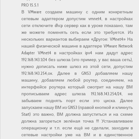
PRO 15.5.1
В VMware создаем машину с одним конкретным
сетевым адаптером допустим vmnet4, в настройках
сети отключите dhcp сервер как в уроке показано, там
же можете поменять сеть если это требуется. Из
нескольких вариантов выбираем «Другое: VMnet4» На
нашей физической машине в адаптере VMware Network
Adapter VMnet4 в настройках ipv4 нам дадут адрес
192.168.143.1/24 без шлюза (это пример, у вас ваша сеть),
нужно дописать ниже шлюз из этой сети, допустим
192.168.143.254,ок. Далее в GNS3 добавляем нашу
машину, добавляем любой роутер, соединяем, на
интерфейсе роутера который смотрит на нашу ВМ
прописываем адрес шлюза 192.168.143.254/24, не
забываем поднять порт если это циска. Далее
запускаем нашу ВМ из GNS3 (правой кнопкой и кликнуть
Start) это важно, ВМ должна запуститься и на схеме
должна загореться зелёная точка !!! Устанавливаем
операционку и т.п. если ещё не сделали, заходим в
сетевые настройки уже на ВМ и в единственное