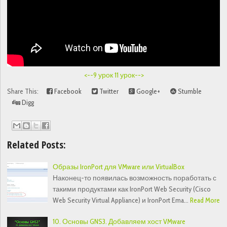
<--9 урок
11 урок-->
Share This:
Facebook
Twitter
Google+
Stumble
Digg
Related Posts:
Образы IronPort для VMware или VirtualBox
Наконец-то появилась возможность поработать с
такими продуктами как IronPort Web Security (Cisco
Web Security Virtual Appliance) и IronPort Ema…
Read More
10. Основы GNS3. Добавляем хост VMware