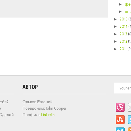
фе
►
ян
►
2015
(
►
2014
(
►
2013
(6
►
2012
(1
►
2011
(9
►
АВТОР
тебя?
Ольков Евгений
а
Псевдоним: John Cooper
 Сделай
Профиль
LinkedIn