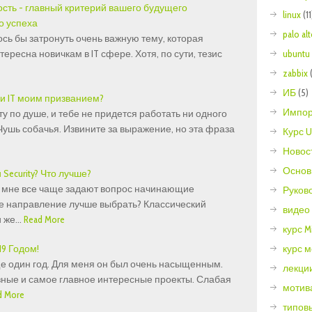
ивость - главный критерий вашего будущего
linux
(11
о успеха
palo al
сь бы затронуть очень важную тему, которая
ересна новичкам в IT сфере. Хотя, по сути, тезис
ubuntu
zabbix
ИБ
(5)
я ли IT моим призванием?
Импор
 по душе, и тебе не придется работать ни одного
 Чушь собачья. Извините за выражение, но эта фраза
Курс U
Новос
Основ
и Security? Что лучше?
 мне все чаще задают вопрос начинающие
Руков
ое направление лучше выбрать? Классический
видео
и же…
Read More
курс Mi
9 Годом!
курс 
ще один год. Для меня он был очень насыщенным.
лекции
ные и самое главное интересные проекты. Слабая
мотив
d More
типов