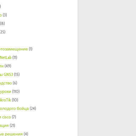
)
to
(3)
(8)
(25)
тозамещение
(1)
NetLab
(11)
ти
(49)
ы GNS3
(15)
одство
(6)
 уроки
(110)
kroTik
(10)
молодого бойца
(24)
 cisco
(7)
ация
(21)
ые решения
(4)