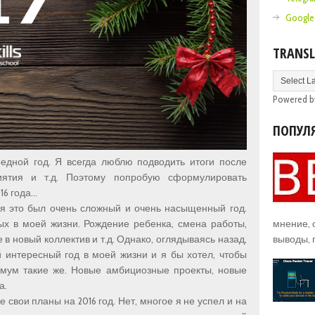
Google
TRANSL
Powered 
ПОПУЛ
едной год. Я всегда люблю подводить итоги после
риятия и т.д. Поэтому попробую сформулировать
 года...
ня это был очень сложный и очень насыщенный год.
х в моей жизни. Рождение ребенка, смена работы,
мнение,
 в новый коллектив и т.д. Однако, оглядываясь назад,
выводы, 
й интересный год в моей жизни и я бы хотел, чтобы
мум такие же. Новые амбициозные проекты, новые
а.
е свои планы на 2016 год. Нет, многое я не успел и на