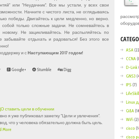
тяй" или "Неудачник". Все мы устали, у всех свои
зможности. Начните с чистого листа, не оглядываясь
рассмотр
ько победы. Двигайтесь к цели медленно, но верно.
оборудов
 собой только сложные задачи. Не сомневайтесь в
у новому. Не зацикливайтесь. Не распыляйтесь по
CATEGO
е забывайте отдыхать и радоваться! Без этого все
нно!
ASA
(22
поддержку и с
Наступающим 2017 годом!
CCNA
(
D-Link
r
Google+
Stumble
Digg
GNS3
(
IPS
(7)
LifeSkil
Linux
НАДО ставить цели в обучении
Q&A
(1
но я уже публиковал заметку "Цели и увлечения".
WiFi
(2)
од, что у человека обязательно должна быть цель.
cisco
(
d More
cisco p