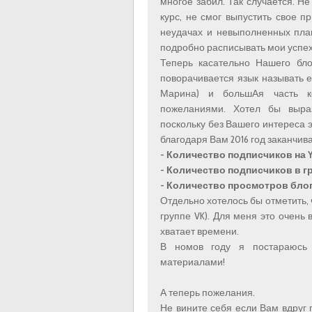
многое забил. Так случается. Не
курс, не смог выпустить свое п
неудачах и невыполненных план
подробно расписывать мои успех
Теперь касательно Нашего бло
поворачивается язык называть е
Марина) и большАя часть ко
пожеланиями. Хотел бы выраз
поскольку без Вашего интереса 
благодаря Вам 2016 год заканчи
- Количество подписчиков на Y
- Количество подписчиков в гр
- Количество просмотров блога
Отдельно хотелось бы отметить, 
группе VK). Для меня это очень 
хватает времени.
В номов году я постараюсь
материалами!
А теперь пожелания.
Не вините себя если Вам вдруг 