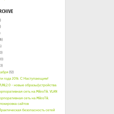
RCHIVE
)
)
)
(8)
5)
13)
20)
73)
кабря
(12)
ги года 2016. С Наступающим!
/UNL2.0 - новые образы/устройства
Корпоративная сеть на MikroTik. VLAN
Корпоративная сеть на MikroTik.
локировка сайтов
 Практическая безопасность сетей