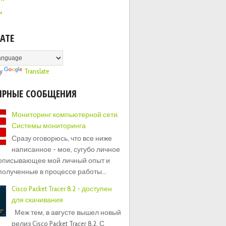
+
ATE
by
Translate
ЯРНЫЕ СООБЩЕНИЯ
Мониторинг компьютерной сети.
Системы мониторинга
Сразу оговорюсь, что все ниже
написанное - мое, сугубо личное
 описывающее мой личный опыт и
полученные в процессе работы...
Cisco Packet Tracer 8.2 - доступен
для скачивания
Меж тем, в августе вышел новый
релиз Cisco Packet Tracer 8.2. С