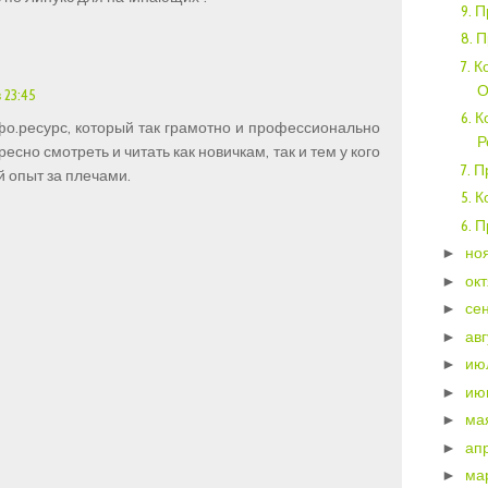
9. 
8. 
7. 
О
 23:45
6. 
о.ресурс, который так грамотно и профессионально
Р
ресно смотреть и читать как новичкам, так и тем у кого
7. 
й опыт за плечами.
5. К
6. 
но
►
ок
►
се
►
ав
►
ию
►
ию
►
ма
►
ап
►
ма
►