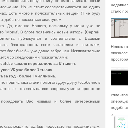
 смог закончить новую книгу, не смог записать новый
недавнег
риложение. Но не стоит сосредотачиваться на одних
стало про
ах. Есть много и положительных вещей. Я не буду
и, дабы не показаться хвастуном.
га. Да, именно Нашего, поскольку у меня уже не
го "Моим". В блоге появились новые авторы (Сергей,
нтента публикуется в соответствии с Вашими
ить благодарность всем читателям и зрителям,
Несколько
этот блог был бы уже давно заброшен. Исключительно
оказалось
вается со следующими показателями:
просторах
ouTube канале перевалило за 17 тысяч.
уппе VK уже более 3 тысяч.
 за год - более 1 миллиона.
что подписчики стали помогать друг другу (особенно в
важно, т.к. отвечать на все вопросы у меня просто не
клиентом
 порадовать Вас новыми и более интересными
операцио
подобная),
показалось, что год был недостаточно продуктивным.