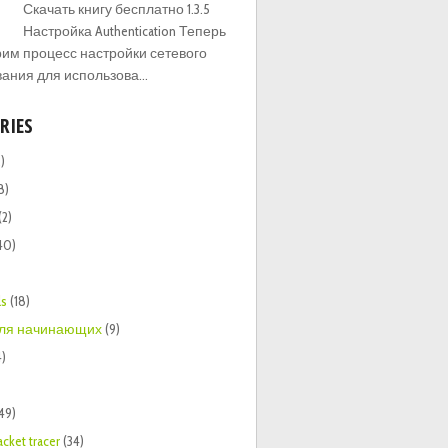
Скачать книгу бесплатно 1.3.5
Настройка Authentication Теперь
им процесс настройки сетевого
ания для использова...
RIES
)
8)
(2)
40)
ls
(18)
 для начинающих
(9)
4)
149)
acket tracer
(34)