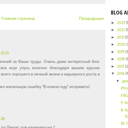
BLOG A
Главная страница
Предыдущее
2023
(1
►
2022
(1
►
2021
(1
►
2020
►
2019
(
►
 23:25
2018
(
►
гений за Ваши труды. Очень даже интересный блог
2017
(
►
 все еще учусь конечно благодаря вашим курсам
2016
(
▼
всего хорошего в личный жизни и карьерного роста в
де
▼
шел маленькую ошибку "В номов году" исправить)
Ито
EVE
9. 
8. 
Б
:28
10.
с по Линукс для начинающих ?