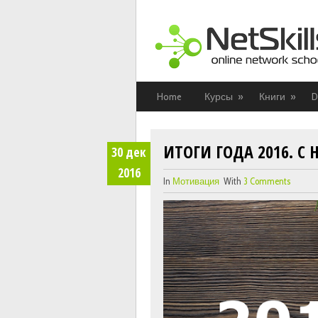
Home
Курсы
»
Книги
»
D
ИТОГИ ГОДА 2016. 
30
дек
2016
In
Мотивация
With
3 Comments