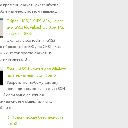
о времени скачать дистрибутив
блематично... поэтому выкла...
Образы IOS, PIX, IPS, ASA, Juniper
для GNS3 (download IOS, ASA, IPS,
Juniper for GNS3)
Скачать Cisco router in GNS3
 образов cisco IOS для GNS3 . Как
, их не так просто скачать в
 интернета. В ...
Лучший SSH-клиент для Windows
(альтернативы Putty). Топ-5
Уверен, что любому админу
приходилось пользоваться SSH-
. И если ваша основная
нная система Linux (или unix
 то д...
15. Практическая безопасность
сетей