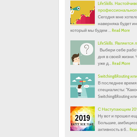
LifeSkills. Настойч
профессиональног
Сегодня мне хотело
наверняка будет инт
который мы будем …
Read More
LifeSkills. Являетс
Выбери себе работу
дня в своей жизни.
уже д…
Read More
Switching&Routing ил
В последнее время
специалисты: "Как
Switching&Routing ил
С Наступающим 201
Ну вот и прошел е
Большие, амбициоз
активность в б…
Rea