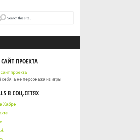
 САЙТ ПРОЕКТА
 себя, а не персонажа из игры
LLS В СОЦ.СЕТЯХ
на Хабре
акте
e
ok
am