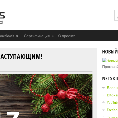
ownloads
»
Сертификация
»
О проекте
НОВЫЙ
С НАСТУПАЮЩИМ!
Прокачай
NETSKI
Блог 
ВКонт
YouTub
Facebo
Telegr