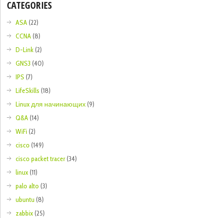
CATEGORIES
ASA
(22)
CCNA
(8)
D-Link
(2)
GNS3
(40)
IPS
(7)
LifeSkills
(18)
Linux для начинающих
(9)
Q&A
(14)
WiFi
(2)
cisco
(149)
cisco packet tracer
(34)
linux
(11)
palo alto
(3)
ubuntu
(8)
zabbix
(25)