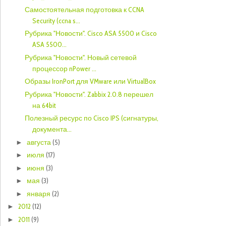
Самостоятельная подготовка к CCNA
Security (ccna s...
Рубрика "Новости". Cisco ASA 5500 и Cisco
ASA 5500...
Рубрика "Новости". Новый сетевой
процессор nPower ...
Образы IronPort для VMware или VirtualBox
Рубрика "Новости". Zabbix 2.0.8 перешел
на 64bit
Полезный ресурс по Cisco IPS (сигнатуры,
документа...
августа
(5)
►
июля
(17)
►
июня
(3)
►
мая
(3)
►
января
(2)
►
2012
(12)
►
2011
(9)
►