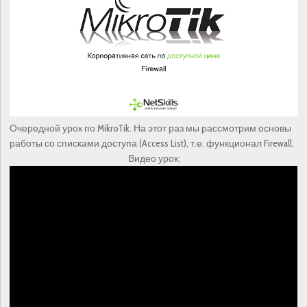
Очередной урок по MikroTik. На этот раз мы рассмотрим основы
работы со списками доступа (Access List), т.е. функционал Firewall.
Видео урок: