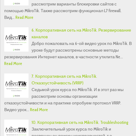
рассмотрим варианты блокировки сайтов с
помощью MikroTik. Также рассмотрим функционал L7 firewall.
Вид…
Read More
6. Корпоративная сеть на MikroTik. Резервирование
каналов
Добро пожаловать на 6-ой видео урок по MikroTik. В
уроке будут рассмотрены основные методы
резервирования Интернет каналов, в частности утилита Ne…
Read More
7. Корпоративная сеть на MikroTik.
Отказоустойчивость (VRRP)
Седьмой урок курса по MikroTik. И в этот раз мы
рассмотрим основы организации
отказоустойчивости и на практике опробуем протокол VRRP.
Видео урок…
Read More
10. Корпоративная сеть на MikroTik. Troubleshooting
Заключительный урок курса по MikroTik и
посвящен он поиску неисправностей, т.е.