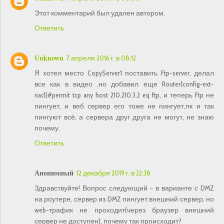
Этот комментарий был удален автором.
Ответить
Unknown
7 апреля 2016 г. в 08:12
Я хотел место CopyServer1 поставить Ftp-server, делал
все как в видео ,но добавил еще Router(config-ext-
nacl)#permit tcp any host 210.210.3.2 eq ftp, и теперь Ftp не
пингует, и веб сервер его тоже не пингует,пк и так
пингуют всё, а сервера друг друга не могут, не знаю
почему.
Ответить
Анонимный
12 декабря 2019 г. в 22:38
Здравствуйте! Вопрос следующий - в варианте с DMZ
на роутере, сервер из DMZ пингует внешний сервер, но
web-трафик не проходит(через браузер внешний
сервер не доступен), почему так происходит?