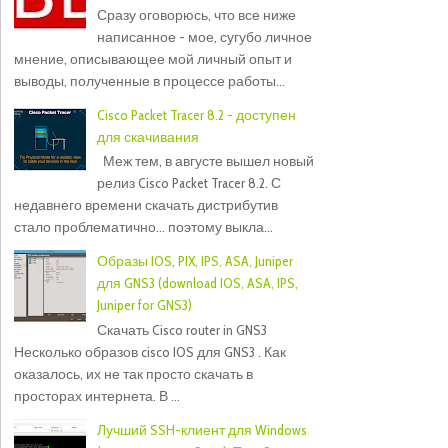
Сразу оговорюсь, что все ниже
написанное - мое, сугубо личное
мнение, описывающее мой личный опыт и
выводы, полученные в процессе работы...
Cisco Packet Tracer 8.2 - доступен
для скачивания
Меж тем, в августе вышел новый
релиз Cisco Packet Tracer 8.2. С
недавнего времени скачать дистрибутив
стало проблематично... поэтому выкла...
Образы IOS, PIX, IPS, ASA, Juniper
для GNS3 (download IOS, ASA, IPS,
Juniper for GNS3)
Скачать Cisco router in GNS3
Несколько образов cisco IOS для GNS3 . Как
оказалось, их не так просто скачать в
просторах интернета. В ...
Лучший SSH-клиент для Windows