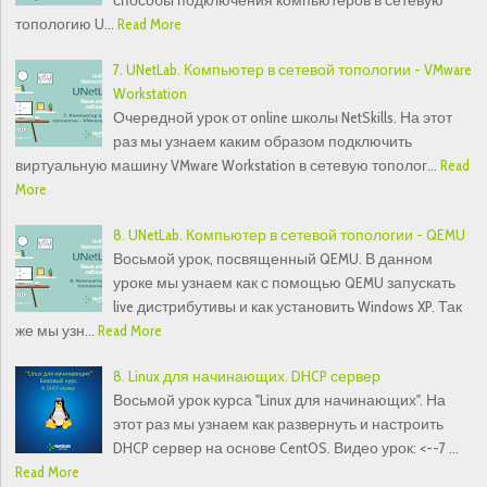
способы подключения компьютеров в сетевую
топологию U…
Read More
7. UNetLab. Компьютер в сетевой топологии - VMware
Workstation
Очередной урок от online школы NetSkills. На этот
раз мы узнаем каким образом подключить
виртуальную машину VMware Workstation в сетевую тополог…
Read
More
8. UNetLab. Компьютер в сетевой топологии - QEMU
Восьмой урок, посвященный QEMU. В данном
уроке мы узнаем как с помощью QEMU запускать
live дистрибутивы и как установить Windows XP. Так
же мы узн…
Read More
8. Linux для начинающих. DHCP сервер
Восьмой урок курса "Linux для начинающих". На
этот раз мы узнаем как развернуть и настроить
DHCP сервер на основе CentOS. Видео урок: <--7 …
Read More